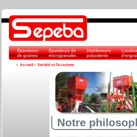
Épandeurs
Épandeurs de
Distributeurs
Localis
de graines
microgranulés
polyvalents
d’engra
Accueil
Société et Occasions
Notre philosop